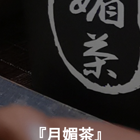
『月媚茶』