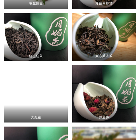
東革阿里
凍頂烏龍茶
紅玉紅茶
東方美人茶
大紅袍
仲夏夢