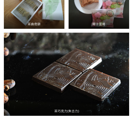
茶曲奇餅
椰汁蛋捲
茶巧克力(朱古力)