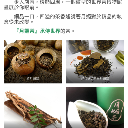
步入店內，環顧四周，一個微型的世界茶博物館
盡展於你眼前。
細品一口，四溢的茶香述說著月媚對於精品的執
念從未改變。
『月媚茶』承傳世界
的茶。
紅月媚茶
紅月媚 / 阿里月媚茶