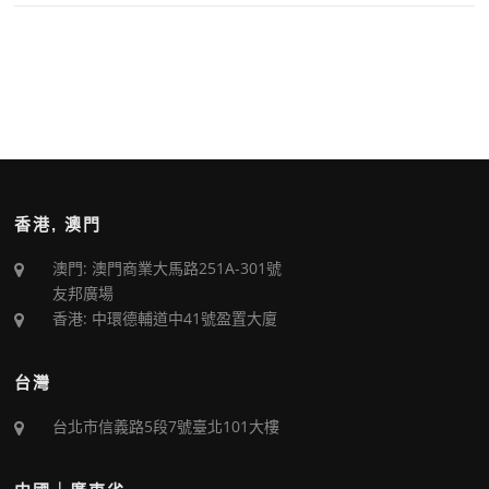
香港, 澳門
澳門: 澳門商業大馬路251A-301號
友邦廣場
香港: 中環德輔道中41號盈置大廈
台灣
台北市信義路5段7號臺北101大樓