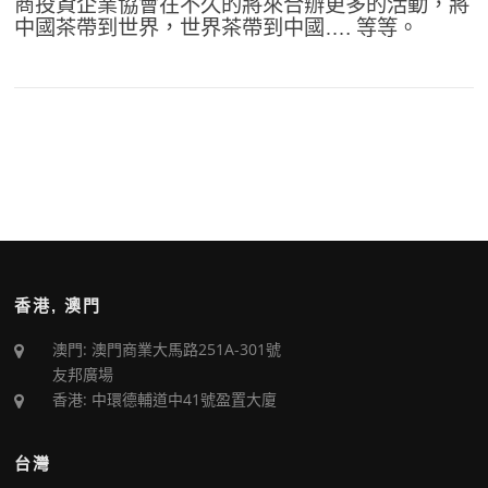
商投資企業協會在不久的將來合辦更多的活動，將
中國茶帶到世界，世界茶帶到中國…. 等等。
香港, 澳門
澳門: 澳門商業大馬路251A-301號
友邦廣場
香港: 中環德輔道中41號盈置大廈
台灣