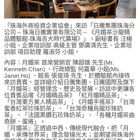
「珠海外商投資企業協會」來訪「日騰集團珠海分
公司 – 珠海日騰實業有限公司 – 《月媚茶沙龍精
品體驗館-珠海吉大時代廣場》」。副秘書長 汪楊
小姐、企業培訓部 高級主管 鄧廣清先生、企業培
訓部 項目助理 羅淑芬 小姐。
內容：月媚茶 首席營銷官 陳超雄 先生(Mr.
Kenneth Chan) 、行政總監 何嘉華 小姐(Ms.
Janet Ho) 、館長 張俊琦 先生，於體驗館內接待
來訪貴賓，並詳細介紹日騰集團、日騰國際及旗下
『月媚茶』經營理念、歷史及發展。訪談中更讓各
位貴賓品嚐《月媚精品茶》「紅月媚精品茶」、
「台灣東方美人精品茶」；《月媚手搖茶》「台灣
蜜香紅茶珍珠奶茶」、「台灣奇種烏龍珍珠奶
茶」、「法國黑鑽石珍珠奶茶」、「各種月媚茶曲
奇餅、蛋捲」。
『月媚茶』正透過中西、傳統現代融合，把「月
媚。承傳世界茶」理念發揚光大；並期望與珠海外