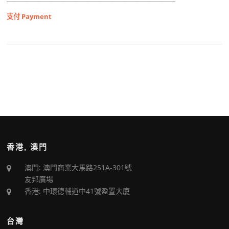
支付 Payment
香港, 澳門
澳門: 澳門商業大馬路251A-301號
友邦廣場
香港: 中環德輔道中41號盈置大廈
台灣