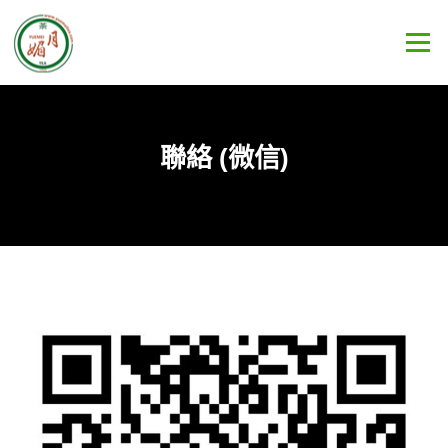
Skip
to
Menu
content
聯絡 (微信)