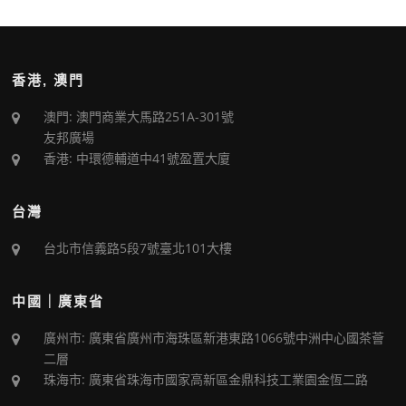
香港, 澳門
澳門: 澳門商業大馬路251A-301號
友邦廣場
香港: 中環德輔道中41號盈置大廈
台灣
台北市信義路5段7號臺北101大樓
中國｜廣東省
廣州市: 廣東省廣州市海珠區新港東路1066號中洲中心國茶薈
二層
珠海市: 廣東省珠海市國家高新區金鼎科技工業園金恆二路