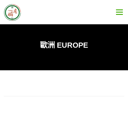
Skip
to
Menu
content
歐洲 EUROPE