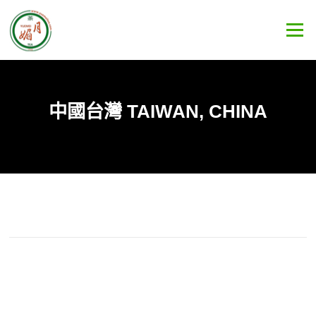
Skip
to
Menu
content
中國台灣 TAIWAN, CHINA