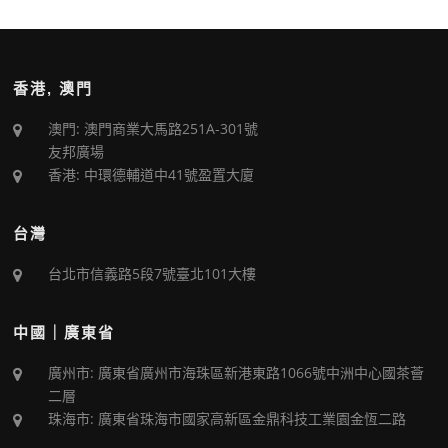
香港, 澳門
澳門: 澳門商業大馬路251A-301號
友邦廣場
香港: 中環德輔道中41號盈置大廈
台灣
台北市信義路5段7號臺北101大樓
中國｜廣東省
廣州市: 廣東省廣州市海珠區新港東路1066號中洲中心國茶薈
二層
珠海市: 廣東省珠海市國家高新區金鼎科技工業園金恆二路