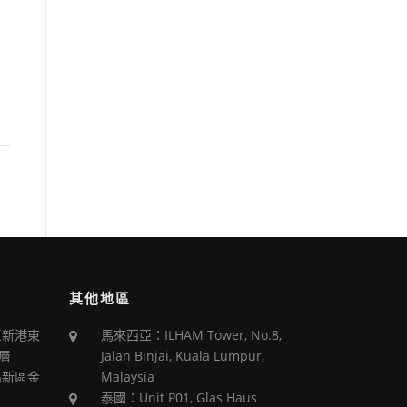
其他地區
區新港東
馬來西亞：ILHAM Tower, No.8,
層
Jalan Binjai, Kuala Lumpur,
高新區金
Malaysia
泰國：Unit P01, Glas Haus