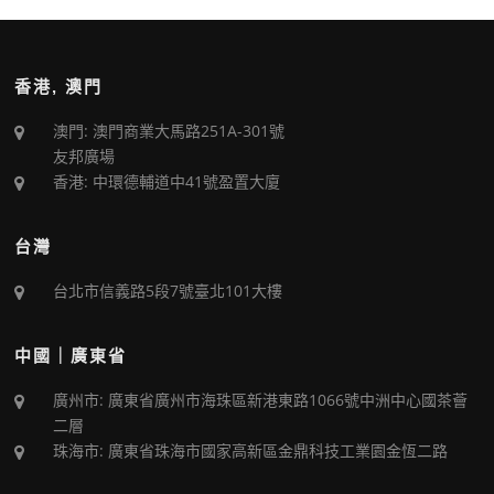
香港, 澳門
澳門: 澳門商業大馬路251A-301號
友邦廣場
香港: 中環德輔道中41號盈置大廈
台灣
台北市信義路5段7號臺北101大樓
中國｜廣東省
廣州市: 廣東省廣州市海珠區新港東路1066號中洲中心國茶薈
二層
珠海市: 廣東省珠海市國家高新區金鼎科技工業園金恆二路