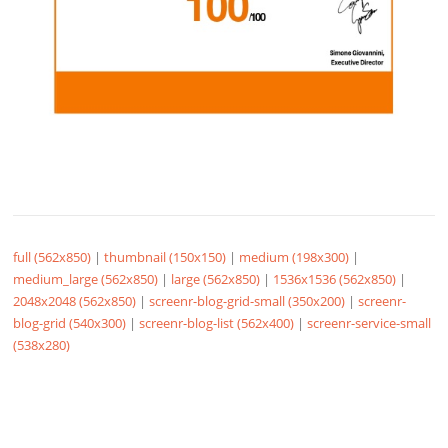
full (562x850)
|
thumbnail (150x150)
|
medium (198x300)
|
medium_large (562x850)
|
large (562x850)
|
1536x1536 (562x850)
|
2048x2048 (562x850)
|
screenr-blog-grid-small (350x200)
|
screenr-
blog-grid (540x300)
|
screenr-blog-list (562x400)
|
screenr-service-small
(538x280)