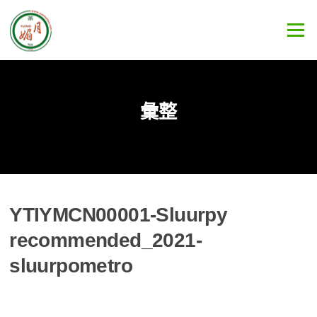
Skip
to
Menu
content
彙整
YTIYMCN00001-Sluurpy
recommended_2021-
sluurpometro